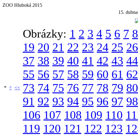
ZOO Hluboká 2015
15. dubna
Obrázky:
1
2
3
4
5
6
7
8
19
20
21
22
23
24
25
26
37
38
39
40
41
42
43
44
55
56
57
58
59
60
61
62
73
74
75
76
77
78
79
80
*
^
<<
91
92
93
94
95
96
97
98
106
107
108
109
110
11
119
120
121
122
123
12