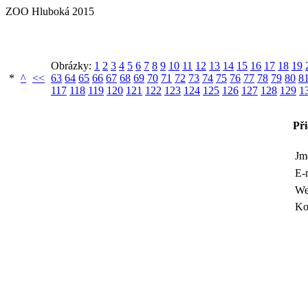
ZOO Hluboká 2015
Obrázky:
1
2
3
4
5
6
7
8
9
10
11
12
13
14
15
16
17
18
19
*
^
<<
63
64
65
66
67
68
69
70
71
72
73
74
75
76
77
78
79
80
8
117
118
119
120
121
122
123
124
125
126
127
128
129
1
Př
Jm
E-
We
Ko