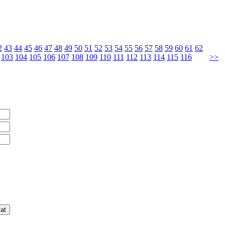
2
43
44
45
46
47
48
49
50
51
52
53
54
55
56
57
58
59
60
61
62
103
104
105
106
107
108
109
110
111
112
113
114
115
116
>>