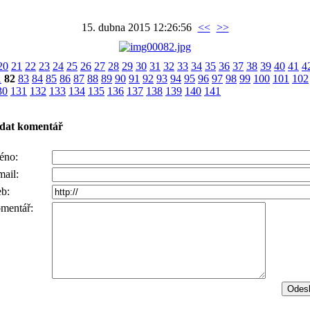
15. dubna 2015 12:26:56
<<
>>
20
21
22
23
24
25
26
27
28
29
30
31
32
33
34
35
36
37
38
39
40
41
4
1
82
83
84
85
86
87
88
89
90
91
92
93
94
95
96
97
98
99
100
101
102
30
131
132
133
134
135
136
137
138
139
140
141
idat komentář
éno:
mail:
b:
mentář: